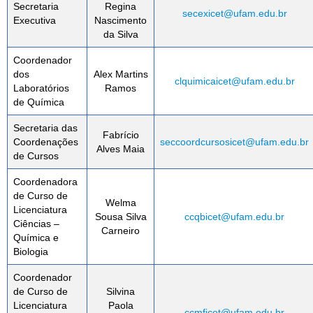
Secretaria
Regina
secexicet@ufam.edu.br
Executiva
Nascimento
da Silva
Coordenador
dos
Alex Martins
clquimicaicet@ufam.edu.br
Laboratórios
Ramos
de Química
Secretaria das
Fabrício
Coordenações
seccoordcursosicet@ufam.edu.br
Alves Maia
de Cursos
Coordenadora
de Curso de
Welma
Licenciatura
Sousa Silva
ccqbicet@ufam.edu.br
Ciências –
Carneiro
Química e
Biologia
Coordenador
de Curso de
Silvina
Licenciatura
Paola
ccmficet@ufam.edu.br