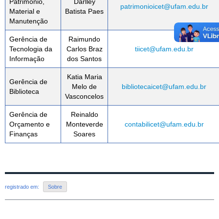
Patrimônio,
Darlley
patrimonioicet@ufam.edu.br
Material e
Batista Paes
Manutenção
Gerência de
Raimundo
Tecnologia da
Carlos Braz
tiicet@ufam.edu.br
Informação
dos Santos
Katia Maria
Gerência de
Melo de
bibliotecaicet@ufam.edu.br
Biblioteca
Vasconcelos
Gerência de
Reinaldo
Orçamento e
Monteverde
contabilicet@ufam.edu.br
Finanças
Soares
registrado em:
Sobre