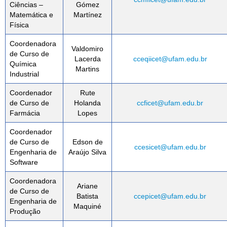
Ciências –
Gómez
Matemática e
Martínez
Física
Coordenadora
Valdomiro
de Curso de
Lacerda
cceqiicet@ufam.edu.br
Química
Martins
Industrial
Coordenador
Rute
de Curso de
Holanda
ccficet@ufam.edu.br
Farmácia
Lopes
Coordenador
de Curso de
Edson de
ccesicet@ufam.edu.br
Engenharia de
Araújo Silva
Software
Coordenadora
Ariane
de Curso de
Batista
ccepicet@ufam.edu.br
Engenharia de
Maquiné
Produção