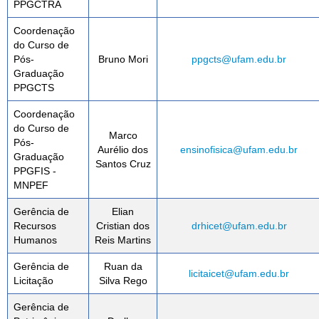
PPGCTRA
Coordenação
do Curso de
Pós-
Bruno Mori
ppgcts@ufam.edu.br
Graduação
PPGCTS
Coordenação
do Curso de
Marco
Pós-
Aurélio dos
ensinofisica@ufam.edu.br
Graduação
Santos Cruz
PPGFIS -
MNPEF
Gerência de
Elian
Recursos
Cristian dos
drhicet@ufam.edu.br
Humanos
Reis Martins
Gerência de
Ruan da
licitaicet@ufam.edu.br
Licitação
Silva Rego
Gerência de