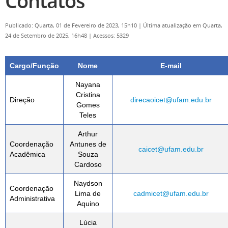
Contatos
Publicado: Quarta, 01 de Fevereiro de 2023, 15h10
|
Última atualização em Quarta,
24 de Setembro de 2025, 16h48
|
Acessos: 5329
Cargo/Função
Nome
E-mail
Nayana
Cristina
Direção
direcaoicet@ufam.edu.br
Gomes
Teles
Arthur
Coordenação
Antunes de
caicet@ufam.edu.br
Acadêmica
Souza
Cardoso
Naydson
Coordenação
Lima de
cadmicet@ufam.edu.br
Administrativa
Aquino
Lúcia