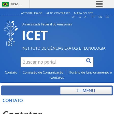
BRASIL
Simplifique!
ACESSIBILIDADE
ALTO CONTRASTE
MAPA DO SITE
A+
A
A-
PT
EN
ES
Comunica BR
Universidade Federal do Amazonas
ICET
Participe
Acesso à informação
Legislação
INSTITUTO DE CIÊNCIAS EXATAS E TECNOLOGIA
Canais
Contato
Comissão de Comunicação
Horário de funcionamento e
contatos
MENU
CONTATO