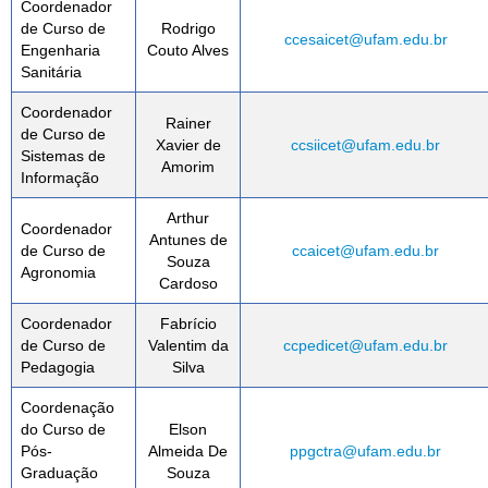
Coordenador
de Curso de
Rodrigo
ccesaicet@ufam.edu.br
Engenharia
Couto Alves
Sanitária
Coordenador
Rainer
de Curso de
Xavier de
ccsiicet@ufam.edu.br
Sistemas de
Amorim
Informação
Arthur
Coordenador
Antunes de
de Curso de
ccaicet@ufam.edu.br
Souza
Agronomia
Cardoso
Coordenador
Fabrício
de Curso de
Valentim da
ccpedicet@ufam.edu.br
Pedagogia
Silva
Coordenação
do Curso de
Elson
Pós-
Almeida De
ppgctra@ufam.edu.br
Graduação
Souza