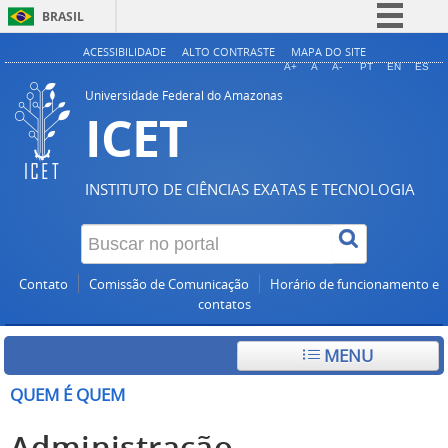
BRASIL
Simplifique!
ACESSIBILIDADE
ALTO CONTRASTE
MAPA DO SITE
A+
A
A-
PT
EN
ES
Comunica BR
Universidade Federal do Amazonas
ICET
Participe
Acesso à informação
Legislação
INSTITUTO DE CIÊNCIAS EXATAS E TECNOLOGIA
Canais
Contato
Comissão de Comunicação
Horário de funcionamento e
contatos
MENU
QUEM É QUEM
Administração