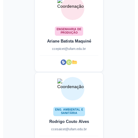
ENGENHARIA DE
PRODUÇÃO
Ariane Batista Maquiné
ccepicet@ufam.edu.br
ENG. AMBIENTAL E
SANITÁRIA
Rodrigo Couto Alves
ccesaicet@ufam.edu.br