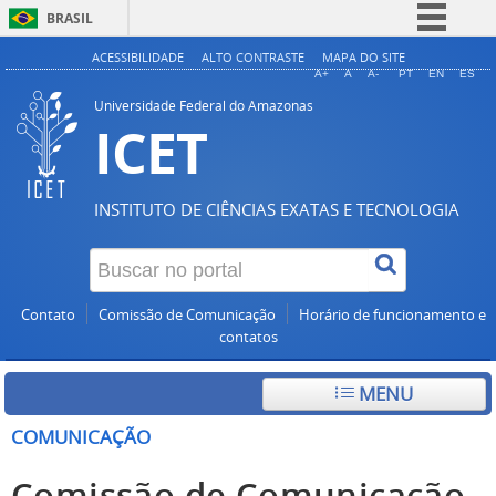
BRASIL
Simplifique!
ACESSIBILIDADE
ALTO CONTRASTE
MAPA DO SITE
A+
A
A-
PT
EN
ES
Comunica BR
Universidade Federal do Amazonas
ICET
Participe
Acesso à informação
Legislação
INSTITUTO DE CIÊNCIAS EXATAS E TECNOLOGIA
Canais
Contato
Comissão de Comunicação
Horário de funcionamento e
contatos
MENU
COMUNICAÇÃO
Comissão de Comunicação