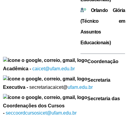
Orlando Glória
(Técnico em
Assuntos
Educacionais)
Coordenação
Acadêmica -
caicet@ufam.edu.br
Secretaria
Executiva -
secretariacaicet@
ufam.edu.br
Secretaria das
Coordenações dos Cursos
-
seccoordcursosicet@ufam.edu
.
br