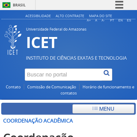
BRASIL
Simplifique!
ACESSIBILIDADE
ALTO CONTRASTE
MAPA DO SITE
A+
A
A-
PT
EN
ES
Comunica BR
Universidade Federal do Amazonas
ICET
Participe
Acesso à informação
Legislação
INSTITUTO DE CIÊNCIAS EXATAS E TECNOLOGIA
Canais
Contato
Comissão de Comunicação
Horário de funcionamento e
contatos
MENU
COORDENAÇÃO ACADÊMICA