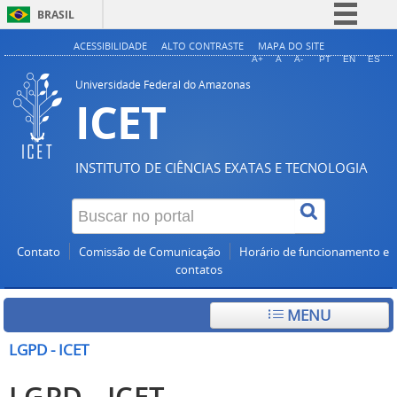
BRASIL
Simplifique!
ACESSIBILIDADE
ALTO CONTRASTE
MAPA DO SITE
A+
A
A-
PT
EN
ES
Comunica BR
Universidade Federal do Amazonas
ICET
Participe
Acesso à informação
Legislação
INSTITUTO DE CIÊNCIAS EXATAS E TECNOLOGIA
Canais
Contato
Comissão de Comunicação
Horário de funcionamento e
contatos
MENU
LGPD - ICET
LGPD - ICET