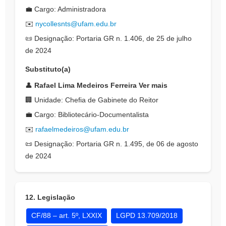
💼 Cargo: Administradora
✉️
nycollesnts@ufam.edu.br
📜 Designação: Portaria GR n. 1.406, de 25 de julho
de 2024
Substituto(a)
👤
Rafael Lima Medeiros Ferreira Ver mais
🏢 Unidade: Chefia de Gabinete do Reitor
💼 Cargo: Bibliotecário-Documentalista
✉️
rafaelmedeiros@ufam.edu.br
📜 Designação: Portaria GR n. 1.495, de 06 de agosto
de 2024
12. Legislação
CF/88 – art. 5º, LXXIX
LGPD 13.709/2018