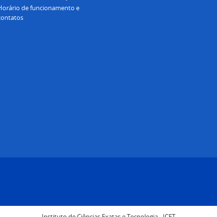
Horário de funcionamento e
contatos
Instituto de Ciências Exatas e Tecnologia - ICET