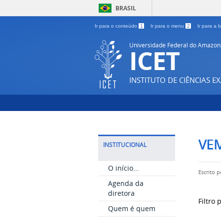
BRASIL
Ir para o conteúdo
1
Ir para o menu
2
Ir para a
Universidade Federal do Amazon
ICET
INSTITUTO DE CIÊNCIAS E
VEM
INSTITUCIONAL
O início...
Escrito 
Agenda da
diretora
Filtro
Quem é quem