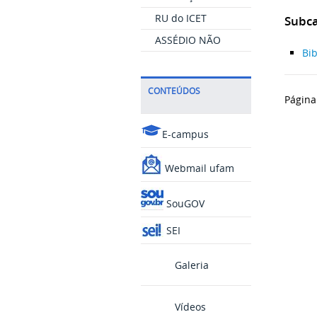
RU do ICET
Subca
ASSÉDIO NÃO
Bib
CONTEÚDOS
Página
E-campus
Webmail ufam
SouGOV
SEI
Galeria
Vídeos