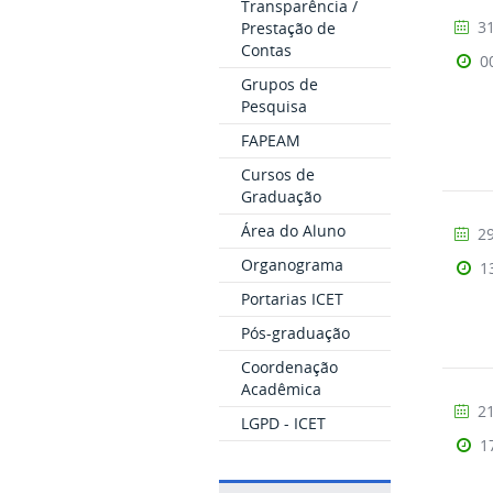
Transparência /
31
Prestação de
Contas
0
Grupos de
Pesquisa
FAPEAM
Cursos de
Graduação
Área do Aluno
29
Organograma
1
Portarias ICET
Pós-graduação
Coordenação
Acadêmica
21
LGPD - ICET
1