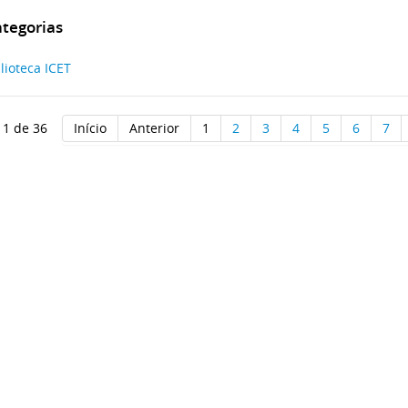
tegorias
lioteca ICET
 1 de 36
Início
Anterior
1
2
3
4
5
6
7