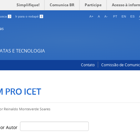
Simplifique!
Comunica BR
Participe
Acesso à infor
 busca
3
Ir para o rodapé
4
A+
A
A-
PT
EN
ES
as
XATAS E TECNOLOGIA
Contato
Comissão de Comuni
 PRO ICET
por
Reinaldo Monteverde Soares
 por Autor