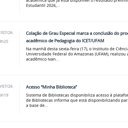
acadêmica que já está disponível o resultado prelimi
Estudantil 2026,...
/07/26
Colação de Grau Especial marca a conclusão do pro
acadêmico de Pedagogia do ICET/UFAM
3h25
Na manhã desta sexta-feira (17), o Instituto de Ciênci
Universidade Federal do Amazonas (UFAM), realizou 
acadêmico Ivan...
/07/26
Acesso “Minha Biblioteca”
Sistema de Bibliotecas disponibiliza acesso à plataf
6h19
de Bibliotecas informa que está disponibilizando p
a base de...