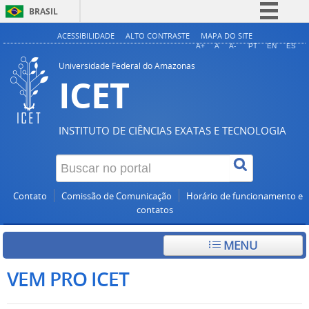
BRASIL
Simplifique!
ACESSIBILIDADE
ALTO CONTRASTE
MAPA DO SITE
A+
A
A-
PT
EN
ES
Comunica BR
Universidade Federal do Amazonas
ICET
Participe
Acesso à informação
Legislação
INSTITUTO DE CIÊNCIAS EXATAS E TECNOLOGIA
Canais
Contato
Comissão de Comunicação
Horário de funcionamento e
contatos
MENU
VEM PRO ICET