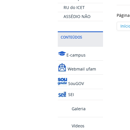
RU do ICET
Página
ASSÉDIO NÃO
Iníci
CONTEÚDOS
E-campus
Webmail ufam
SouGOV
SEI
Galeria
Vídeos