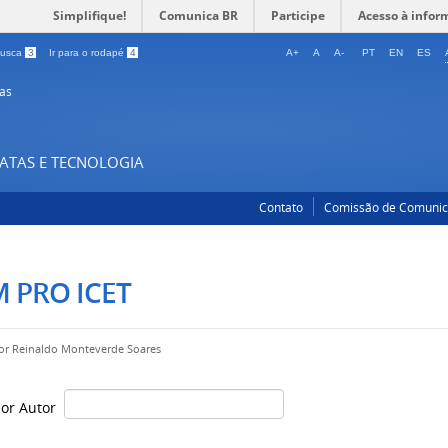
Simplifique!
Comunica BR
Participe
Acesso à infor
 busca
3
Ir para o rodapé
4
A+
A
A-
PT
EN
ES
as
XATAS E TECNOLOGIA
Contato
Comissão de Comuni
 PRO ICET
por
Reinaldo Monteverde Soares
 por Autor