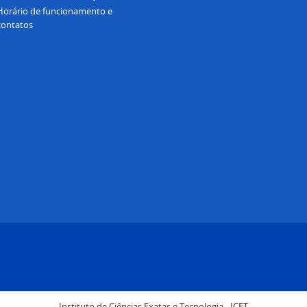
Horário de funcionamento e
contatos
Instituto de Ciências Exatas e Tecnologia - ICET