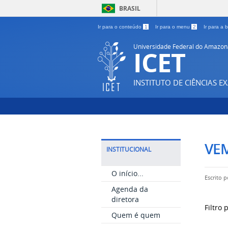
BRASIL
Ir para o conteúdo
1
Ir para o menu
2
Ir para a
Universidade Federal do Amazon
ICET
INSTITUTO DE CIÊNCIAS E
VEM
INSTITUCIONAL
O início...
Escrito 
Agenda da
diretora
Filtro
Quem é quem