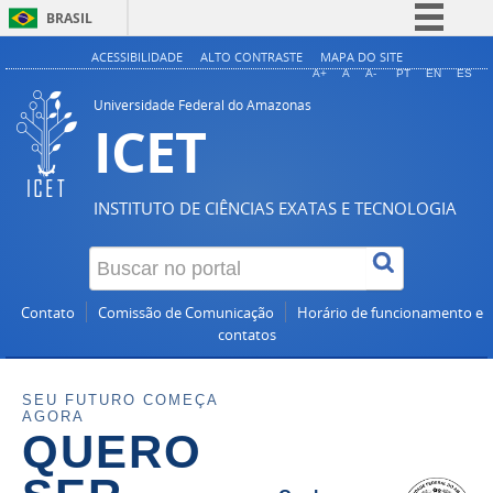
BRASIL
Simplifique!
ACESSIBILIDADE
ALTO CONTRASTE
MAPA DO SITE
A+
A
A-
PT
EN
ES
Comunica BR
Universidade Federal do Amazonas
ICET
Participe
Acesso à informação
Legislação
INSTITUTO DE CIÊNCIAS EXATAS E TECNOLOGIA
Canais
Contato
Comissão de Comunicação
Horário de funcionamento e
contatos
SEU FUTURO COMEÇA
AGORA
QUERO