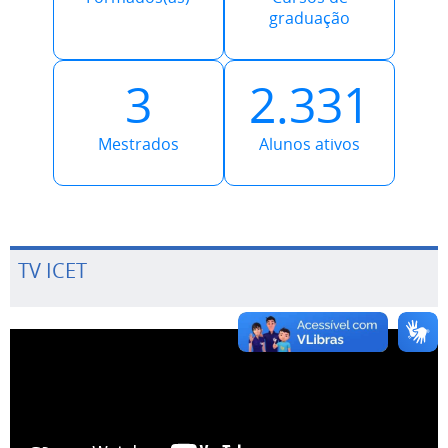
graduação
3
2.331
Mestrados
Alunos ativos
TV ICET