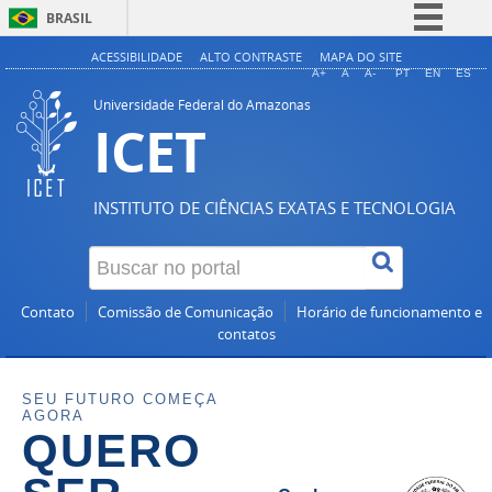
BRASIL
Simplifique!
ACESSIBILIDADE
ALTO CONTRASTE
MAPA DO SITE
A+
A
A-
PT
EN
ES
Comunica BR
Universidade Federal do Amazonas
ICET
Participe
Acesso à informação
Legislação
INSTITUTO DE CIÊNCIAS EXATAS E TECNOLOGIA
Canais
Contato
Comissão de Comunicação
Horário de funcionamento e
contatos
SEU FUTURO COMEÇA
AGORA
QUERO