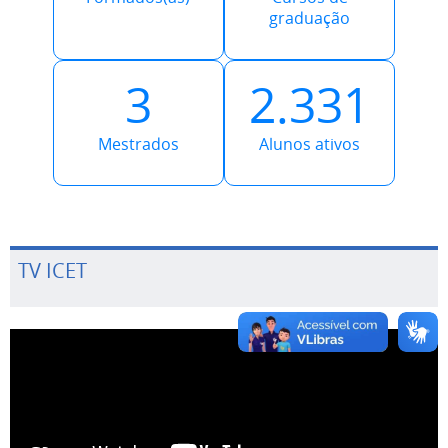
graduação
3
2.331
Mestrados
Alunos ativos
TV ICET