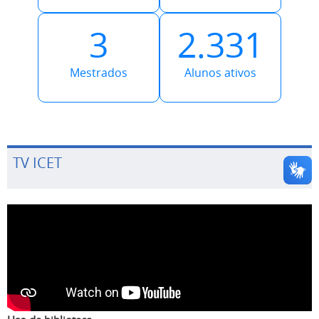
3
2.331
Mestrados
Alunos ativos
TV ICET