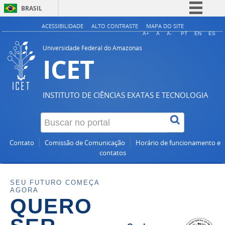
BRASIL
Simplifique!
ACESSIBILIDADE
ALTO CONTRASTE
MAPA DO SITE
A+
A
A-
PT
EN
ES
Comunica BR
Universidade Federal do Amazonas
ICET
Participe
Acesso à informação
Legislação
INSTITUTO DE CIÊNCIAS EXATAS E TECNOLOGIA
Canais
Contato
Comissão de Comunicação
Horário de funcionamento e
contatos
SEU FUTURO COMEÇA
AGORA
QUERO