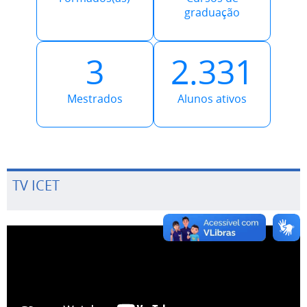
3
2.331
Mestrados
Alunos ativos
TV ICET
Uso da biblioteca
O Instituto de Ciências Exatas e Tecnologia ICET/UFAM,