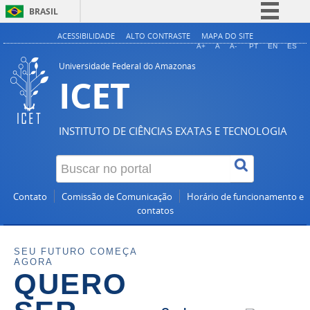
BRASIL
Simplifique!
ACESSIBILIDADE
ALTO CONTRASTE
MAPA DO SITE
A+
A
A-
PT
EN
ES
Comunica BR
Universidade Federal do Amazonas
ICET
Participe
Acesso à informação
Legislação
INSTITUTO DE CIÊNCIAS EXATAS E TECNOLOGIA
Canais
Contato
Comissão de Comunicação
Horário de funcionamento e
contatos
SEU FUTURO COMEÇA
AGORA
QUERO