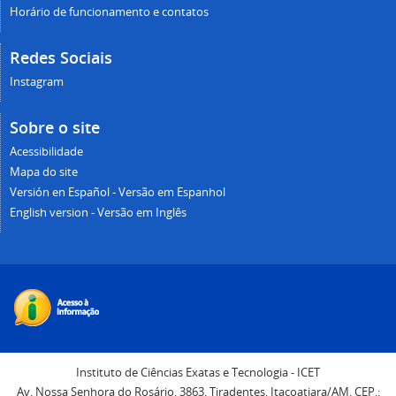
Instagram
Sobre o site
Acessibilidade
Mapa do site
Versión en Español - Versão em Espanhol
English version - Versão em Inglês
Instituto de Ciências Exatas e Tecnologia - ICET
Av. Nossa Senhora do Rosário, 3863, Tiradentes, Itacoatiara/AM. CEP.:
69.103-128
CTIC
/
UFAM
Voltar para o topo