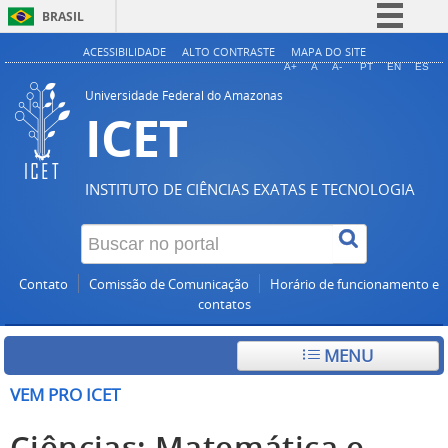
BRASIL
Simplifique!
ACESSIBILIDADE
ALTO CONTRASTE
MAPA DO SITE
A+
A
A-
PT
EN
ES
Comunica BR
Universidade Federal do Amazonas
ICET
Participe
Acesso à informação
Legislação
INSTITUTO DE CIÊNCIAS EXATAS E TECNOLOGIA
Canais
Contato
Comissão de Comunicação
Horário de funcionamento e
contatos
MENU
VEM PRO ICET
Ciências: Matemática e