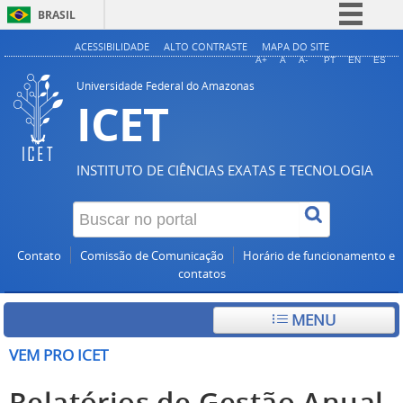
BRASIL
Simplifique!
ACESSIBILIDADE
ALTO CONTRASTE
MAPA DO SITE
A+
A
A-
PT
EN
ES
Comunica BR
Universidade Federal do Amazonas
ICET
Participe
Acesso à informação
Legislação
INSTITUTO DE CIÊNCIAS EXATAS E TECNOLOGIA
Canais
Contato
Comissão de Comunicação
Horário de funcionamento e
contatos
MENU
VEM PRO ICET
Relatórios de Gestão Anual