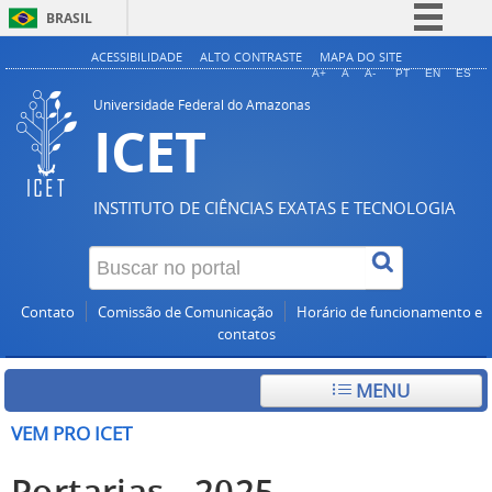
BRASIL
Simplifique!
ACESSIBILIDADE
ALTO CONTRASTE
MAPA DO SITE
A+
A
A-
PT
EN
ES
Comunica BR
Universidade Federal do Amazonas
ICET
Participe
Acesso à informação
Legislação
INSTITUTO DE CIÊNCIAS EXATAS E TECNOLOGIA
Canais
Contato
Comissão de Comunicação
Horário de funcionamento e
contatos
MENU
VEM PRO ICET
Portarias - 2025