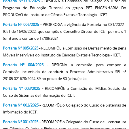
Portaria Nº 007/2025
-
DESIGNA a Comissão de Seleção do Tutor do
Programa de Educação Tutorial do grupo PET ENGENHARIA DA
PRODUÇÃO do Instituto de Ciência Exatas e Tecnologia - ICET.
Portaria Nº 006/2025
-
PRORROGA a vigência da Portaria no 081/2022 -
ICET de 16/08/2022, que compôs o Conselho Diretor do ICET por mais 1
(um) ano a contar de 17/08/2024.
Portaria Nº 005/2025
-
RECOMPÕE a Comissão de Desfazimento de Bens
Móveis Inservíveis do Instituto de Ciências Exatas e Tecnologia - ICET.
Portaria Nº 004/2025
-
DESIGNA a comissão para compor a
Comissão incumbida de conduzir o Processo Administrativo SEI nº
23105.021678/2024-39 no prazo de 30 (trinta) dias.
Portaria Nº 003/2025
-
RECOMPÕE a Comissão de Mídias Sociais do
Curso de Sistemas de Informação do ICET.
Portaria Nº 002/2025
-
RECOMPÕE o Colegiado do Curso de Sistemas de
Informação do ICET.
Portaria Nº 001/2025
-
RECOMPÕE o Colegiado do Curso de Licenciatura
em Ciências: Química e Biologia com os seguintes integrantes, a contar