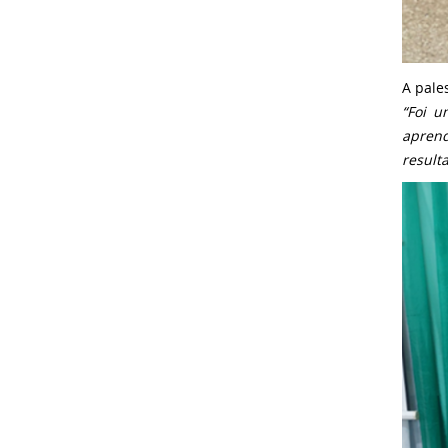
A pale
“Foi u
aprend
result