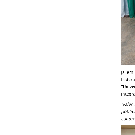
Já em 
Federa
“Unive
integr
“Falar
públi
context