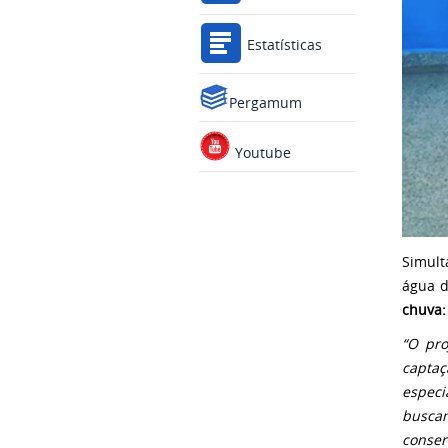
Estatísticas
Pergamum
Youtube
Simult
água d
chuva:
“O pro
capta
especi
buscam
conser