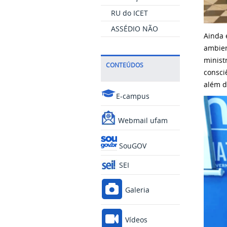
RU do ICET
ASSÉDIO NÃO
Ainda 
ambien
minis
CONTEÚDOS
consci
além d
E-campus
Webmail ufam
SouGOV
SEI
Galeria
Vídeos