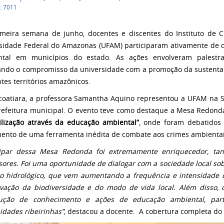
: 7011
meira semana de junho, docentes e discentes do Instituto de Ci
sidade Federal do Amazonas (UFAM) participaram ativamente de di
tal em municípios do estado. As ações envolveram palestras
ando o compromisso da universidade com a promoção da sustentabi
ntes territórios amazônicos.
coatiara, a professora Samantha Aquino representou a UFAM na
refeitura municipal. O evento teve como destaque a Mesa Redon
ilização através da educação ambiental”
, onde foram debatidos 
ento de uma ferramenta inédita de combate aos crimes ambientai
cipar dessa Mesa Redonda foi extremamente enriquecedor, ta
sores. Foi uma oportunidade de dialogar com a sociedade local sobr
lo hidrológico, que vem aumentando a frequência e intensidade d
vação da biodiversidade e do modo de vida local. Além disso, 
rução de conhecimento e ações de educação ambiental, part
dades ribeirinhas”,
destacou a docente.
A cobertura completa do