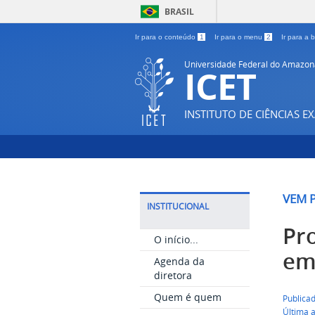
BRASIL
Ir para o conteúdo
1
Ir para o menu
2
Ir para a
Universidade Federal do Amazon
ICET
INSTITUTO DE CIÊNCIAS E
VEM P
INSTITUCIONAL
Pr
O início...
em
Agenda da
diretora
Quem é quem
Publicad
Última 