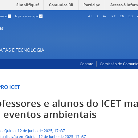
Simplifique!
Comunica BR
Participe
Acesso à infor
 busca
3
Ir para o rodapé
4
A+
A
A-
PT
EN
ES
as
XATAS E TECNOLOGIA
Contato
Comissão de Comuni
RO ICET
ofessores e alunos do ICET m
 eventos ambientais
o: Quinta, 12 de Junho de 2025, 17h37
atualização em Quinta, 12 de Junho de 2025, 17h37