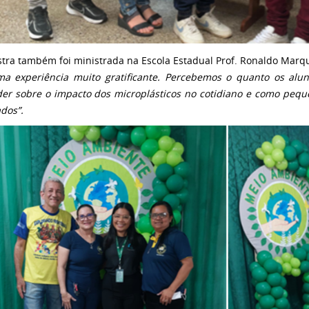
stra também foi ministrada na Escola Estadual Prof. Ronaldo Marq
ma experiência muito gratificante. Percebemos o quanto os alu
er sobre o impacto dos microplásticos no cotidiano e como pe
ados”.