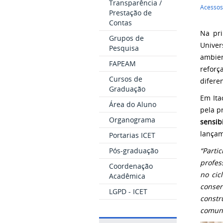
Transparência /
Acessos
Prestação de
Contas
Na pri
Grupos de
Univer
Pesquisa
ambien
FAPEAM
reforç
Cursos de
difere
Graduação
Em Ita
Área do Aluno
pela p
Organograma
sensib
lançam
Portarias ICET
Pós-graduação
“Parti
profes
Coordenação
no cic
Acadêmica
conser
LGPD - ICET
const
comuni