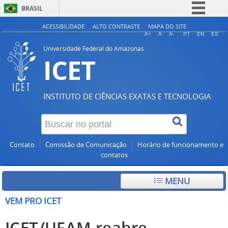
BRASIL
Simplifique!
ACESSIBILIDADE
ALTO CONTRASTE
MAPA DO SITE
A+
A
A-
PT
EN
ES
Comunica BR
Universidade Federal do Amazonas
ICET
Participe
Acesso à informação
Legislação
INSTITUTO DE CIÊNCIAS EXATAS E TECNOLOGIA
Canais
Contato
Comissão de Comunicação
Horário de funcionamento e
contatos
MENU
VEM PRO ICET
ICET/UFAM reabre