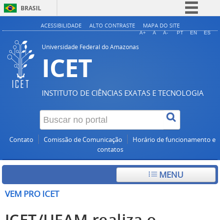
BRASIL
Simplifique!
ACESSIBILIDADE
ALTO CONTRASTE
MAPA DO SITE
A+
A
A-
PT
EN
ES
Comunica BR
Universidade Federal do Amazonas
ICET
Participe
Acesso à informação
Legislação
INSTITUTO DE CIÊNCIAS EXATAS E TECNOLOGIA
Canais
Contato
Comissão de Comunicação
Horário de funcionamento e
contatos
MENU
VEM PRO ICET
ICET/UFAM realiza o