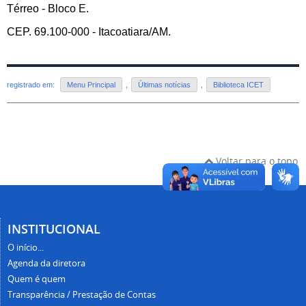
Térreo - Bloco E.
CEP. 69.100-000 - Itacoatiara/AM.
registrado em:
Menu Principal
,
Últimas notícias
,
Biblioteca ICET
Voltar para o topo
INSTITUCIONAL
O início...
Agenda da diretora
Quem é quem
Transparência / Prestação de Contas