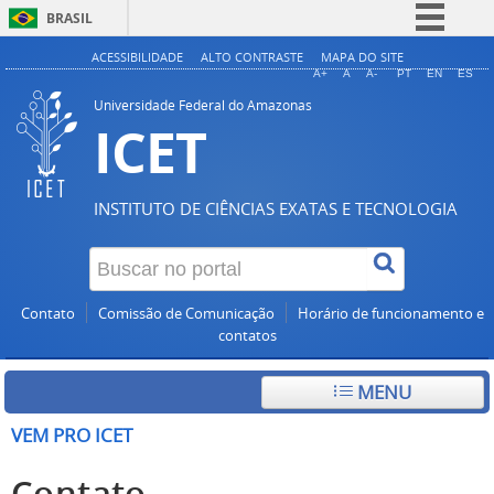
BRASIL
Simplifique!
ACESSIBILIDADE
ALTO CONTRASTE
MAPA DO SITE
A+
A
A-
PT
EN
ES
Comunica BR
Universidade Federal do Amazonas
ICET
Participe
Acesso à informação
Legislação
INSTITUTO DE CIÊNCIAS EXATAS E TECNOLOGIA
Canais
Contato
Comissão de Comunicação
Horário de funcionamento e
contatos
MENU
VEM PRO ICET
Contato